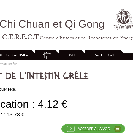
Chi Chuan et Qi Gong
C.E.R.E.C.T.
Centre d'Études et de Recherches en Energ
DE QI GONG
DVD
Pack DVD
nciel
STAGE ETE 2023
Contacts
C.E.
NTESTIN GRÊLE
GNANT QI GONG
STAGES TAICHI QI GONG 2022
 DE L'INTESTIN GRÊLE
quer l'été.
cation : 4.12 €
t : 13.73 €