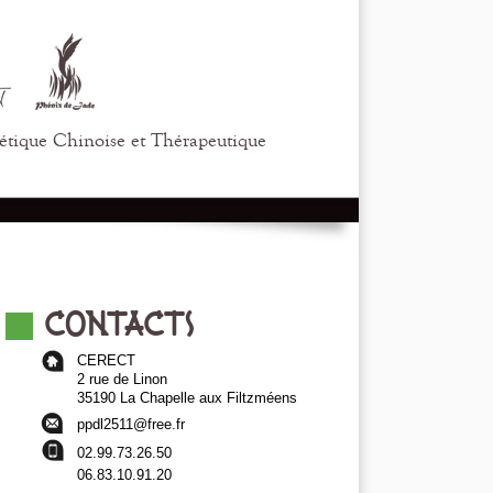
étique Chinoise et Thérapeutique
R.E.C.T.
Références
CONTACTS
CERECT
2 rue de Linon
35190 La Chapelle aux Filtzméens
ppdl2511@free.fr
02.99.73.26.50
06.83.10.91.20