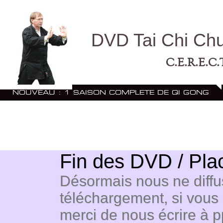
DVD Tai Chi Ch
C.E.R.E.C.
NOUVEAU : 1 SAISON COMPLETE DE QI GONG
Formation Enseignant Qi Gong en distanciel
STA
Confrères
FORMATION ENSEIGNANT QI GON
Fin des DVD / Pla
Désormais nous ne diffu
téléchargement, si vous
merci de nous écrire à
p